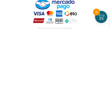
0
Atendimento
De Segunda a Sexta-feira - das 09 às 17h00
(exceto feriados)
(21) 99826-7053
CNPJ: 42.484.211.0001-97
Redes sociais