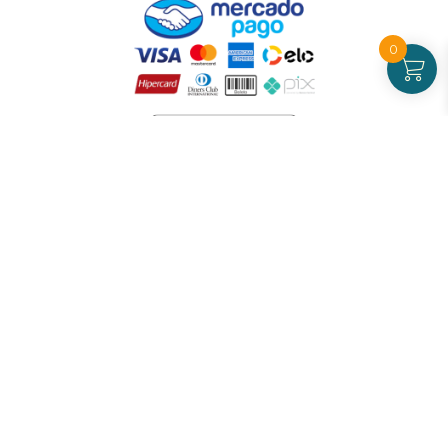
0
Atendimento
De Segunda a Sexta-feira - das 09 às 17h00
(exceto feriados)
(21) 99826-7053
CNPJ: 42.484.211.0001-97
Redes sociais