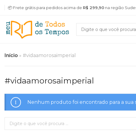
📦 Frete grátis para pedidos acima de
R$ 299,90
na região Sude
Início
»
#vidaamorosaimperial
#vidaamorosaimperial
Nenhum produto foi encontrado para a sua 