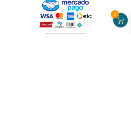
0
Atendimento
De Segunda a Sexta-feira - das 09 às 17h00
(exceto feriados)
(21) 99826-7053
CNPJ: 42.484.211.0001-97
Redes sociais