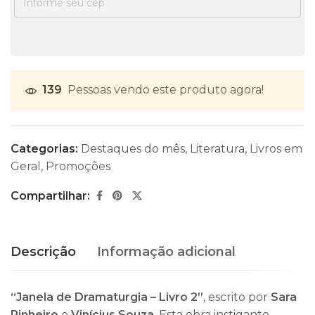
139
Pessoas vendo este produto agora!
Categorias:
Destaques do mês
,
Literatura
,
Livros em
Geral
,
Promoções
Compartilhar:
Descrição
Informação adicional
“Janela de Dramaturgia – Livro 2”
, escrito por
Sara
Pinheiro
e
Vinícius Souza
. Esta obra instigante,