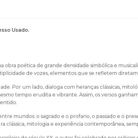
resso Usado.
a obra poética de grande densidade simbólica e musicali
tiplicidade de vozes, elementos que se refletem direta
ade. Por um lado, dialoga com heranças clássicas, mitológ
esmo tempo erudita e vibrante. Assim, os versos ganham
entido.
 entre mundos: o sagrado e o profano, o passado e o pre
a clássica, mitologia e experiência contemporânea, sempr
leira do século XX, o autor foi celebrado por críticos 