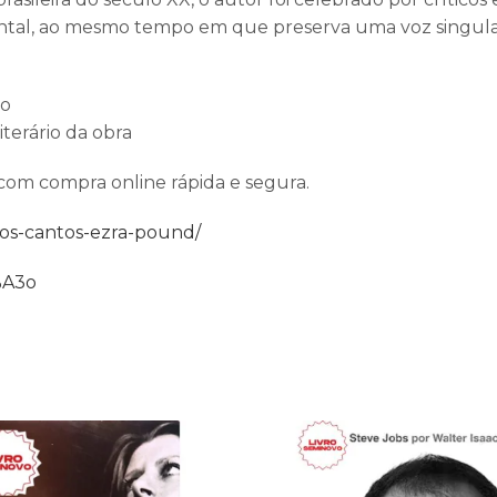
ocidental, ao mesmo tempo em que preserva uma voz singul
po
terário da obra
 com compra online rápida e segura.
-os-cantos-ezra-pound/
%A3o