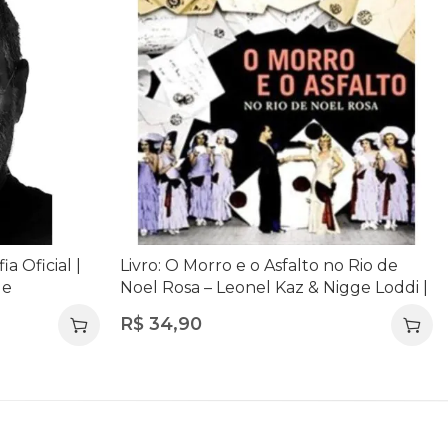
ia Oficial |
Livro: O Morro e o Asfalto no Rio de
 e
Noel Rosa – Leonel Kaz & Nigge Loddi |
Com CD | Música e História do Rio
R$
34,90