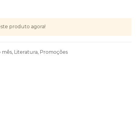
ste produto agora!
o mês
,
Literatura
,
Promoções