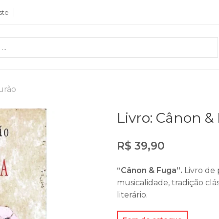
ste
urão
Livro: Cânon &
R$
39,90
“Cânon & Fuga”.
Livro de
musicalidade, tradição clá
literário.