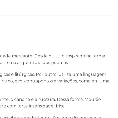
dade marcante. Desde o título, inspirado na forma
mente na arquitetura dos poemas.
icas e litúrgicas. Por outro, utiliza uma linguagem
 ritmo, eco, contrapontos e variações, como em uma
sente, o cânone e a ruptura. Dessa forma, Mourão
e com forte intensidade lírica.
e escritores de destaque. Sua obra dialoga com a