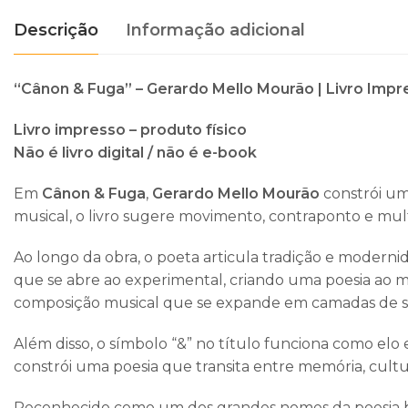
Descrição
Informação adicional
“Cânon & Fuga”
–
Gerardo Mello Mourão
| Livro Imp
Livro impresso – produto físico
Não é livro digital / não é e-book
Em
Cânon & Fuga
,
Gerardo Mello Mourão
constrói um
musical, o livro sugere movimento, contraponto e mul
Ao longo da obra, o poeta articula tradição e modernid
que se abre ao experimental, criando uma poesia ao m
composição musical que se expande em camadas de s
Além disso, o símbolo “&” no título funciona como elo
constrói uma poesia que transita entre memória, cultur
Reconhecido como um dos grandes nomes da poesia brasi