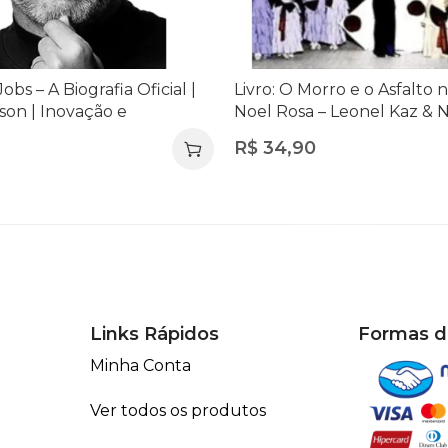
Jobs – A Biografia Oficial |
Livro: O Morro e o Asfalto 
son | Inovação e
Noel Rosa – Leonel Kaz & N
dorismo
Com CD | Música e História
R$
34,90
Links Rápidos
Formas 
Minha Conta
Ver todos os produtos