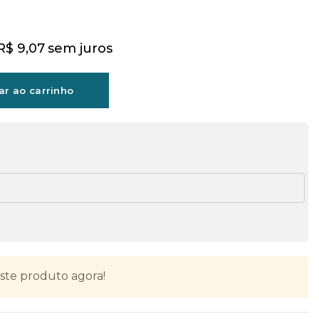
R$
9,07
sem juros
ar ao carrinho
ste produto agora!