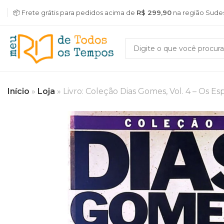
📦 Frete grátis para pedidos acima de
R$ 299,90
na região Sude
Início
»
Loja
»
Livro: Coleção Dias Gomes, Vol. 4 – Os E