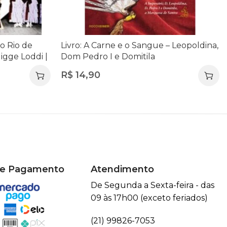
no Rio de
Livro: A Carne e o Sangue – Leopoldina,
igge Loddi |
Dom Pedro I e Domitila
 do Rio
R$
14,90
de Pagamento
Atendimento
De Segunda a Sexta-feira - das
09 às 17h00 (exceto feriados)
(21) 99826-7053