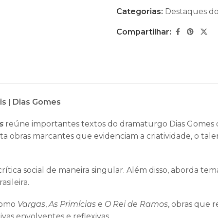
Categorias:
Destaques d
Compartilhar:
is | Dias Gomes
s
reúne importantes textos do dramaturgo
Dias Gomes
d
a obras marcantes que evidenciam a criatividade, o tal
ítica social de maneira singular. Além disso, aborda temas
sileira.
 como
Vargas
,
As Primícias
e
O Rei de Ramos
, obras que 
vas envolventes e reflexivas.