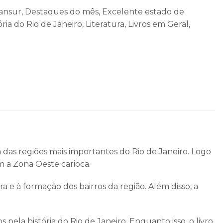
ansur
,
Destaques do mês
,
Excelente estado de
ória do Rio de Janeiro
,
Literatura
,
Livros em Geral
,
a das regiões mais importantes do
Rio de Janeiro
. Logo
m a Zona Oeste carioca.
ura e à formação dos bairros da região. Além disso, a
pela história do Rio de Janeiro. Enquanto isso, o livro