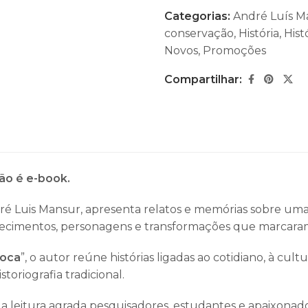
Categorias:
André Luís M
conservação
,
História
,
Hist
Novos
,
Promoções
Compartilhar:
não é e-book.
ré Luis Mansur
, apresenta relatos e memórias sobre um
contecimentos, personagens e transformações que marcara
ioca
”, o autor reúne histórias ligadas ao cotidiano, à cult
toriografia tradicional.
 a leitura agrada pesquisadores, estudantes e apaixonados 