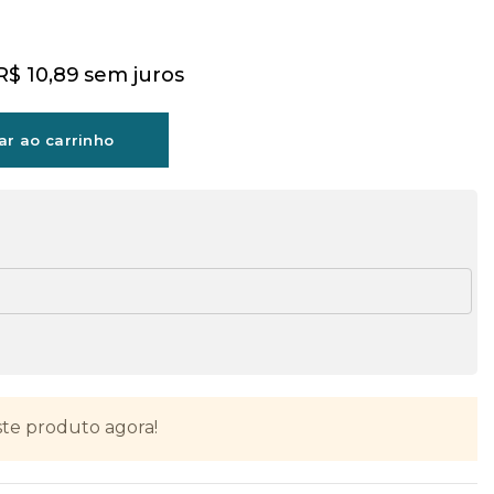
R$
10,89
sem juros
ar ao carrinho
te produto agora!