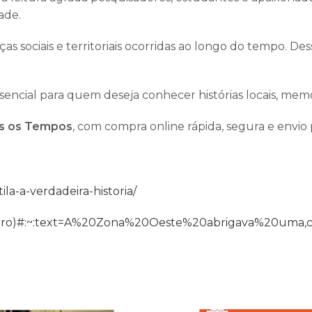
ade.
ciais e territoriais ocorridas ao longo do tempo. Dess
ssencial para quem deseja conhecer histórias locais, memór
os os Tempos
, com compra online rápida, segura e envio p
a-a-verdadeira-historia/
e_Janeiro)#:~:text=A%20Zona%20Oeste%20abrigava%20