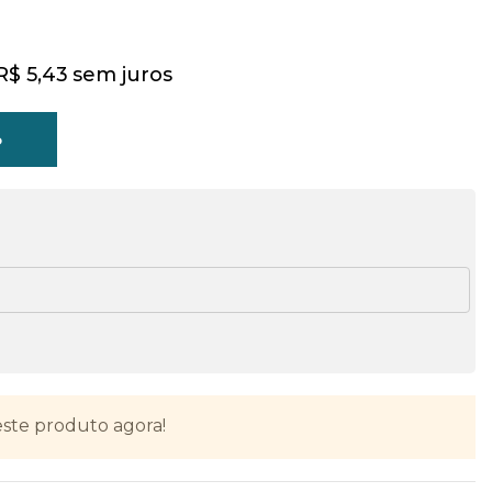
R$
5,43
sem juros
o
ste produto agora!