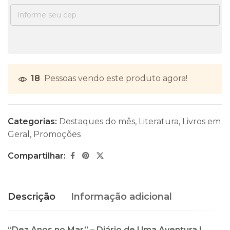
18
Pessoas vendo este produto agora!
Categorias:
Destaques do mês
,
Literatura
,
Livros em
Geral
,
Promoções
Compartilhar:
Descrição
Informação adicional
“Dez Anos no Mar” – Diário de Uma Aventura |