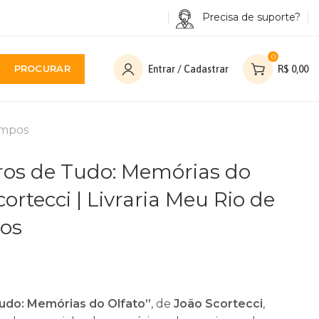
Precisa de suporte?
0
PROCURAR
Entrar / Cadastrar
R$
0,00
empos
iros de Tudo: Memórias do
cortecci | Livraria Meu Rio de
os
udo: Memórias do Olfato”
, de
João Scortecci
,