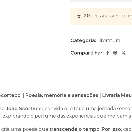
20
Pessoas vendo e
Categoria:
Literatura
Compartilhar:
cortecci | Poesia, memória e sensações | Livraria Me
 de
João Scortecci
, convida o leitor a uma jornada senso
a
, explorando o perfume das experiências que moldam a e
i cria uma poesia que
transcende o tempo
.
Por isso
, ca