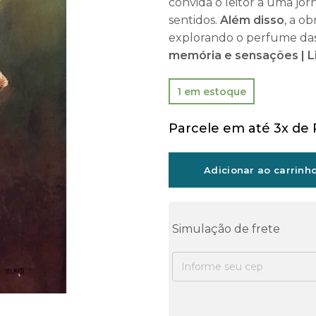
convida o leitor a uma jor
sentidos.
Além disso
, a ob
explorando o perfume das
memória e sensações | L
1 em estoque
Parcele em até 3x de
Adicionar ao carrinh
Simulação de frete