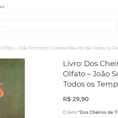
ste
Olfato – João Scortecci | Livraria Meu Rio de Todos os T
Livro: Dos Che
Olfato – João S
Todos os Temp
R$
29,90
O livro
“Dos Cheiros de T