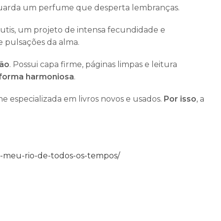
 guarda um perfume que desperta lembranças.
 sutis, um projeto de intensa fecundidade e
e pulsações da alma.
ção
. Possui capa firme, páginas limpas e leitura
e forma harmoniosa
.
line especializada em livros novos e usados.
Por isso
, a
ia-meu-rio-de-todos-os-tempos/