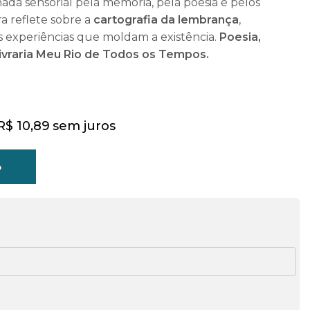
nada sensorial pela memória, pela poesia e pelos
ra reflete sobre a
cartografia da lembrança
,
 experiências que moldam a existência.
Poesia,
ivraria Meu Rio de Todos os Tempos.
R$
10,89
sem juros
o