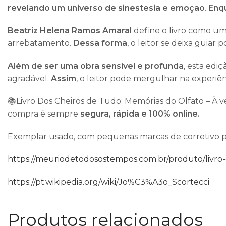
revelando um universo de sinestesia e emoção
.
Enq
Beatriz Helena Ramos Amaral
define o livro como um
arrebatamento.
Dessa forma
, o leitor se deixa guia
Além de ser uma obra sensível e profunda
, esta edi
agradável.
Assim
, o leitor pode mergulhar na experiê
📚Livro Dos Cheiros de Tudo: Memórias do Olfato – À 
compra é sempre
segura, rápida e 100% online.
Exemplar usado, com pequenas marcas de corretivo par
https://meuriodetodosostempos.com.br/produto/livro-c
https://pt.wikipedia.org/wiki/Jo%C3%A3o_Scortecci
Produtos relacionados