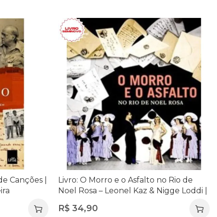
 de Canções |
Livro: O Morro e o Asfalto no Rio de
ira
Noel Rosa – Leonel Kaz & Nigge Loddi |
Com CD | Música e História do Rio
R$
34,90