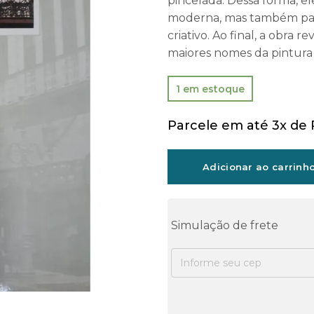
pincelada. Dessa forma, el
moderna, mas também par
criativo. Ao final, a obra
maiores nomes da pintura 
1 em estoque
Parcele em até 3x de
Adicionar ao carrinh
Simulação de frete