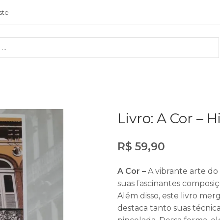
ste
Livro: A Cor – 
R$
59,90
A Cor –
A vibrante arte d
suas fascinantes composiç
Além disso, este livro m
destaca tanto suas técnic