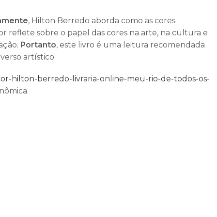
ramente
, Hilton Berredo aborda como as cores
tor reflete sobre o papel das cores na arte, na cultura e
cação.
Portanto
, este livro é uma leitura recomendada
erso artístico.
r-hilton-berredo-livraria-online-meu-rio-de-todos-os-
onômica.