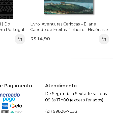
1 | Do
Livro: Aventuras Cariocas – Eliane
 em Portugal
Canedo de Freitas Pinheiro | Histórias e
ares |
Vivências do Rio de Janeiro
R$
14,90
de Pagamento
Atendimento
De Segunda a Sexta-feira - das
09 às 17h00 (exceto feriados)
(21) 99826-7053