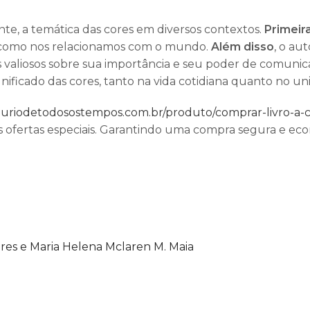
te, a temática das cores em diversos contextos.
Primei
a como nos relacionamos com o mundo.
Além disso
, o au
hts valiosos sobre sua importância e seu poder de comuni
ificado das cores, tanto na vida cotidiana quanto no univ
euriodetodosostempos.com.br/produto/comprar-livro-a-co
 ofertas especiais. Garantindo uma compra segura e ec
ares e Maria Helena Mclaren M. Maia