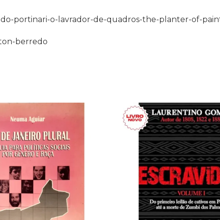
-portinari-o-lavrador-de-quadros-the-planter-of-painti
ilton-berredo