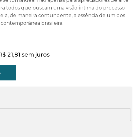
e se torna ideal não apenas para apreciadores de arte
a todos que buscam uma visão íntima do processo
 revela, de maneira contundente, a essência de um dos
contemporânea brasileira.
R$
21,81
sem juros
o