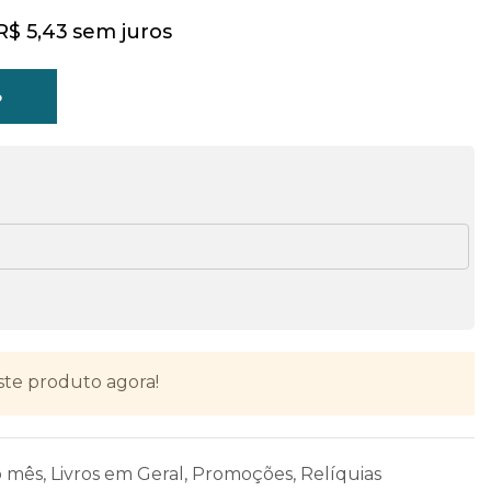
R$
5,43
sem juros
o
ste produto agora!
o mês
,
Livros em Geral
,
Promoções
,
Relíquias