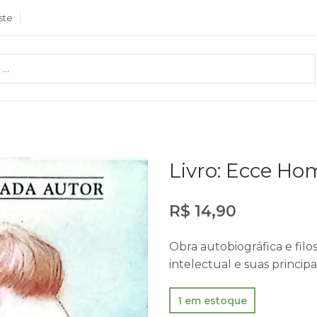
ste
Livro: Ecce Ho
R$
14,90
Obra autobiográfica e filos
intelectual e suas principai
1 em estoque