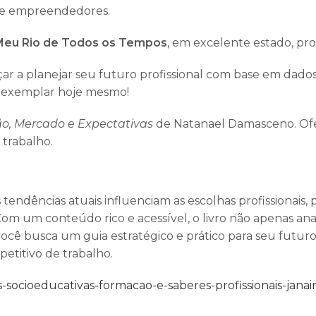
ra e empreendedores.
Meu Rio de Todos os Tempos
, em excelente estado, pro
r a planejar seu futuro profissional com base em dado
u exemplar hoje mesmo!
ão, Mercado e Expectativas
de Natanael Damasceno. Ofer
trabalho.
 tendências atuais influenciam as escolhas profissiona
. Com um conteúdo rico e acessível, o livro não apenas a
você busca um guia estratégico e prático para seu futuro 
etitivo de trabalho.
ocioeducativas-formacao-e-saberes-profissionais-janain