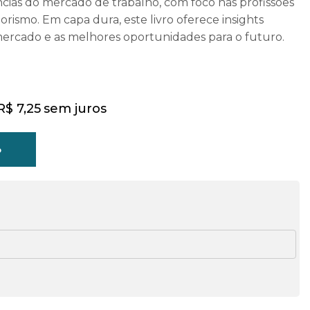
ias do mercado de trabalho, com foco nas profissões
ismo. Em capa dura, este livro oferece insights
mercado e as melhores oportunidades para o futuro.
R$
7,25
sem juros
o