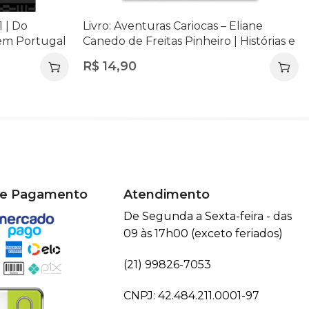
1 | Do
Livro: Aventuras Cariocas – Eliane
 em Portugal
Canedo de Freitas Pinheiro | Histórias e
ares |
Vivências do Rio de Janeiro
R$
14,90
de Pagamento
Atendimento
De Segunda a Sexta-feira - das
09 às 17h00 (exceto feriados)
(21) 99826-7053
CNPJ: 42.484.211.0001-97