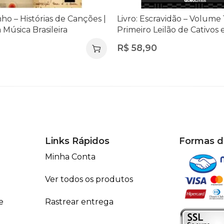
nho – Histórias de Canções |
Livro: Escravidão – Volume 
Música Brasileira
Primeiro Leilão de Cativos
à Morte de Zumbi dos Palm
R$
58,90
Laurentino Gomes
Links Rápidos
Formas 
Minha Conta
Ver todos os produtos
e
Rastrear entrega