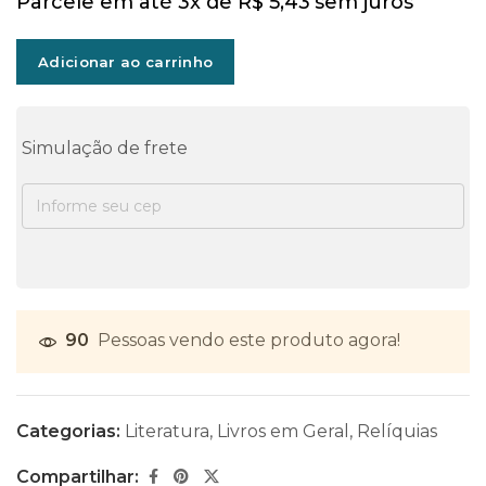
Parcele em até 3x de
R$
5,43
sem juros
Adicionar ao carrinho
Simulação de frete
90
Pessoas vendo este produto agora!
Categorias:
Literatura
,
Livros em Geral
,
Relíquias
Compartilhar: