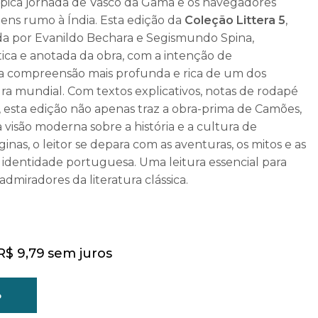
épica jornada de Vasco da Gama e os navegadores
ens rumo à Índia. Esta edição da
Coleção Littera 5
,
a por Evanildo Bechara e Segismundo Spina,
tica e anotada da obra, com a intenção de
ma compreensão mais profunda e rica de um dos
ura mundial. Com textos explicativos, notas de rodapé
 esta edição não apenas traz a obra-prima de Camões,
isão moderna sobre a história e a cultura de
inas, o leitor se depara com as aventuras, os mitos e as
identidade portuguesa. Uma leitura essencial para
admiradores da literatura clássica.
R$
9,79
sem juros
o