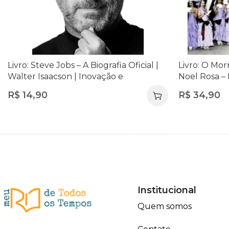
Livro: Steve Jobs – A Biografia Oficial |
Livro: O Mor
Walter Isaacson | Inovação e
Noel Rosa – 
Empreendedorismo
Com CD | Mús
R$
14,90
R$
34,90
Institucional
Quem somos