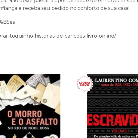
a. Não deixe passar a oportunidade de enriquecer sua b
nfiança e receba seu pedido no conforto de sua casa!
3%B5es
r-toquinho-historias-de-cancoes-livro-online/