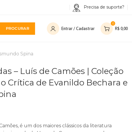
Precisa de suporte?
0
PROCURAR
Entrar / Cadastrar
R$
0,00
egismundo Spina
adas – Luís de Camões | Coleção
ção Crítica de Evanildo Bechara e
pina
 Camões, é um dos maiores clássicos da literatura