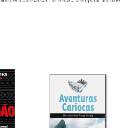
iblioteca pessoal com este épico atemporal, além de