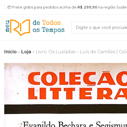
📦 Frete grátis para pedidos acima de
R$ 299,90
na região Sude
Início
»
Loja
»
Livro: Os Lusíadas – Luís de Camões | Co