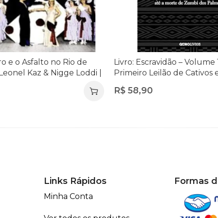
ro e o Asfalto no Rio de
Livro: Escravidão – Volume 
Leonel Kaz & Nigge Loddi |
Primeiro Leilão de Cativos
ica e História do Rio
à Morte de Zumbi dos Palm
R$
58,90
Laurentino Gomes
Links Rápidos
Formas 
Minha Conta