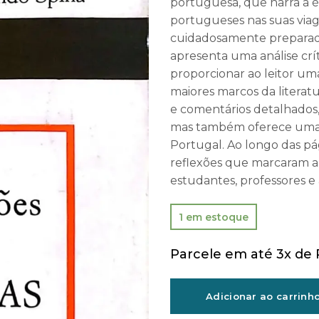
portuguesa, que narra a 
portugueses nas suas viag
cuidadosamente preparad
apresenta uma análise crí
proporcionar ao leitor u
maiores marcos da literat
e comentários detalhados,
mas também oferece uma v
Portugal. Ao longo das pág
reflexões que marcaram a 
estudantes, professores e 
1 em estoque
Parcele em até 3x de
Adicionar ao carrinh