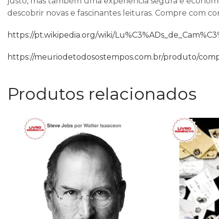
justo, mas também uma experiência segura e econômic
descobrir novas e fascinantes leituras. Compre com co
https://pt.wikipedia.org/wiki/Lu%C3%ADs_de_Cam%C
https://meuriodetodosostempos.com.br/produto/compra
Produtos relacionados