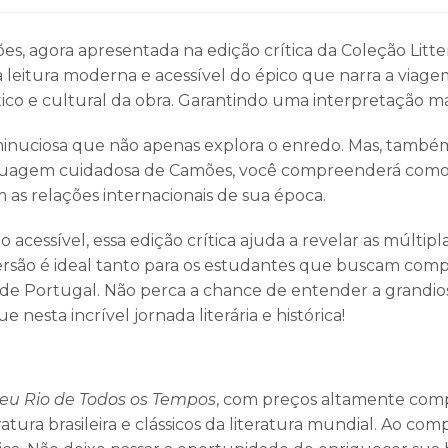
s, agora apresentada na edição crítica da Coleção Litte
leitura moderna e acessível do épico que narra a viag
ístico e cultural da obra. Garantindo uma interpretação ma
minuciosa que não apenas explora o enredo. Mas, também, 
inguagem cuidadosa de Camões, você compreenderá como
as relações internacionais de sua época.
ível, essa edição crítica ajuda a revelar as múltiplas
versão é ideal tanto para os estudantes que buscam co
ura de Portugal. Não perca a chance de entender a grandi
esta incrível jornada literária e histórica!
eu Rio de Todos os Tempos
, com preços altamente compet
teratura brasileira e clássicos da literatura mundial. Ao