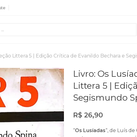
ste
leção Littera 5 | Edição Crítica de Evanildo Bechara e S
Livro: Os Lusí
Littera 5 | Edi
Segismundo S
R$
26,90
“
Os Lusíadas
“, de Luís de