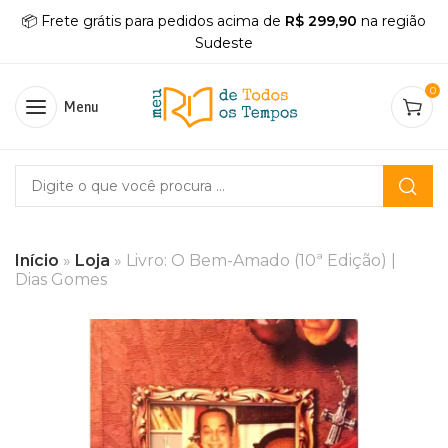
📦 Frete grátis para pedidos acima de
R$ 299,90
na região
Sudeste
0
Menu
Início
»
Loja
»
Livro: O Bem-Amado (10ª Edição) |
Dias Gomes