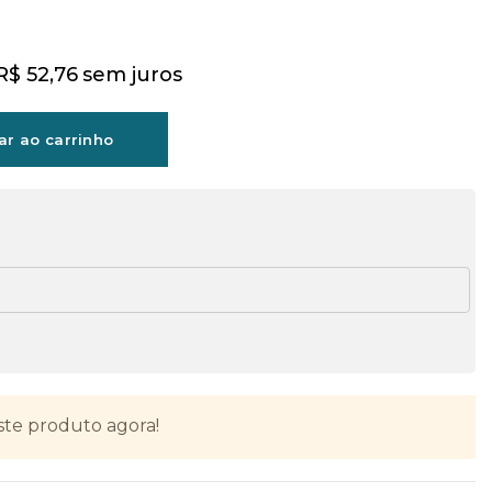
R$
52,76
sem juros
ar ao carrinho
ste produto agora!