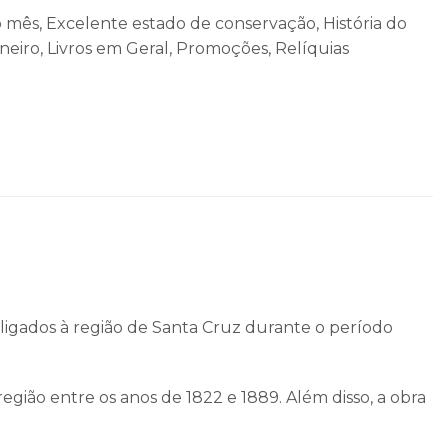
o mês
,
Excelente estado de conservação
,
História do
aneiro
,
Livros em Geral
,
Promoções
,
Relíquias
 ligados à região de
Santa Cruz
durante o período
região entre os anos de 1822 e 1889. Além disso, a obra