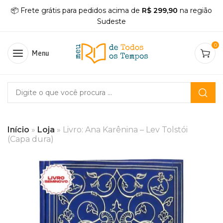
📦 Frete grátis para pedidos acima de
R$ 299,90
na região
Sudeste
0
Menu
Início
»
Loja
»
Livro: Ana Karênina – Lev Tolstói
(Capa dura)