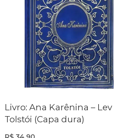
Livro: Ana Karênina – Lev
Tolstói (Capa dura)
R$
34,90