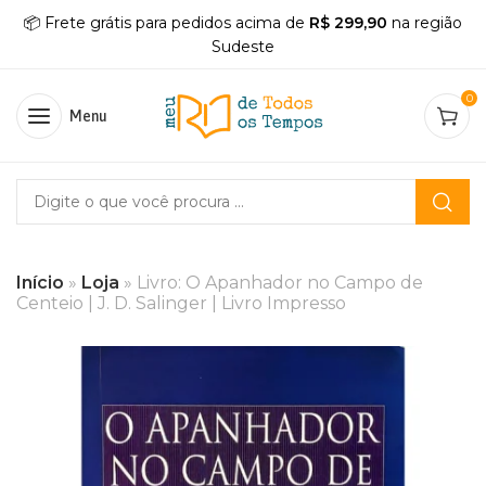
📦 Frete grátis para pedidos acima de
R$ 299,90
na região
Sudeste
0
Menu
Início
»
Loja
»
Livro: O Apanhador no Campo de
Centeio | J. D. Salinger | Livro Impresso