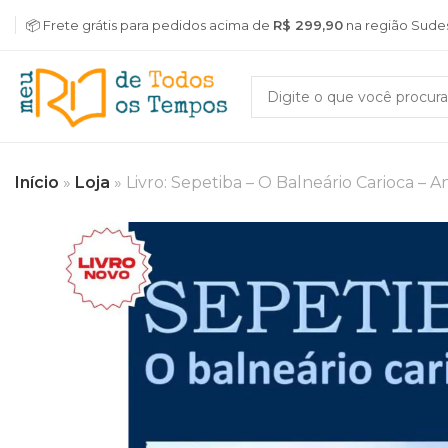
📦 Frete grátis para pedidos acima de
R$ 299,90
na região Sude
Início
»
Loja
»
Livro: Sepetiba – O Balneário Carioca –