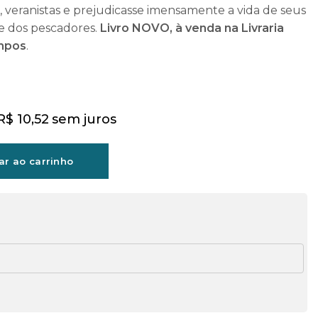
s, veranistas e prejudicasse imensamente a vida de seus
e dos pescadores.
Livro NOVO, à venda na Livraria
mpos
.
R$
10,52
sem juros
ar ao carrinho