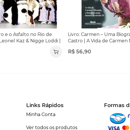
ro e o Asfalto no Rio de
Livro: Carmen – Uma Biogra
Leonel Kaz & Nigge Loddi |
Castro | A Vida de Carmen
ica e História do Rio
R$
56,90
Links Rápidos
Formas 
Minha Conta
Ver todos os produtos